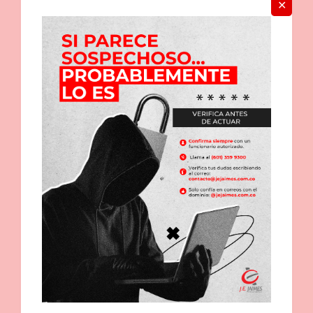
✕
«Por su valioso
apoyo en la recolección y donación de 32,8
kg de tapas plásticas
. Contribuyendo así al desarrollo de
nuestros programas de Promoción de la Sobrevida, Apoyo
Psicológico y Social los cuales
benefician anualmente a 750
niños, niñas y adolescentes con cáncer y sus familias.
»