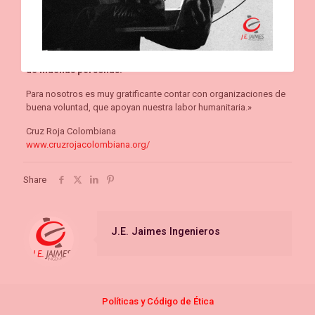
Banco Nacional de Sangre de la Cruz Roja Colombiana agradece
a usted y a todos sus colaboradores el
compromiso y la
solidaridad
con el programa de donación voluntaria de sangre,
contribuyendo con la
misión de mejorar la calidad de vida
de muchas personas.
Para nosotros es muy gratificante contar con organizaciones de
buena voluntad, que apoyan nuestra labor humanitaria.»
Cruz Roja Colombiana
www.cruzrojacolombiana.org/
Share
J.E. Jaimes Ingenieros
Políticas y Código de
Étic
a