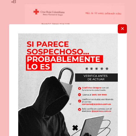
«El
✕