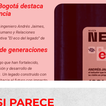
Bogotá destaca
ncia
ingeniero Andrés Jaimes,
Humano y Relaciones
tiva “El eco del legado” de
nde generaciones
zgo que han fortalecido,
ón y desarrollo de
ís. Un legado construido con
 hacia el futuro con impacto