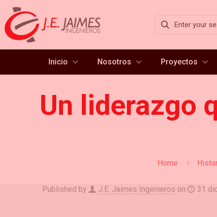
Inicio
Nosotros
Proyectos
Un liderazgo 
Home
Histo
Published by
J.E. Jaimes Ingenieros
on
31 di