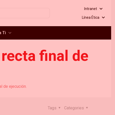
Intranet
Línea Ética
 Ti
recta final de
al de ejecución.
Tags
Categories