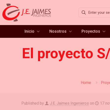
Inicio
Nosotros
Proyectos
El proyecto S/
Home
Proy
Published by
J.E. Jaimes Ingenieros
on
17 no