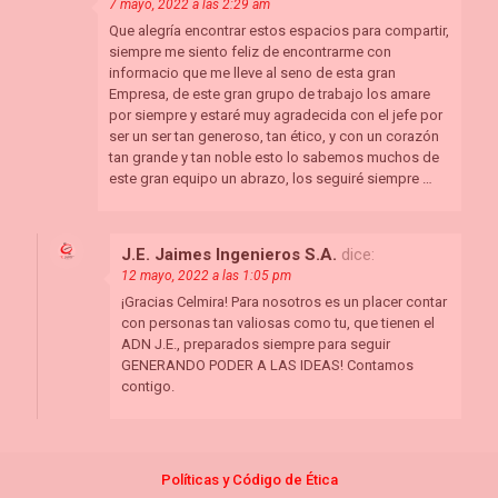
7 mayo, 2022 a las 2:29 am
Que alegría encontrar estos espacios para compartir,
siempre me siento feliz de encontrarme con
informacio que me lleve al seno de esta gran
Empresa, de este gran grupo de trabajo los amare
por siempre y estaré muy agradecida con el jefe por
ser un ser tan generoso, tan ético, y con un corazón
tan grande y tan noble esto lo sabemos muchos de
este gran equipo un abrazo, los seguiré siempre …
J.E. Jaimes Ingenieros S.A.
dice:
12 mayo, 2022 a las 1:05 pm
¡Gracias Celmira! Para nosotros es un placer contar
con personas tan valiosas como tu, que tienen el
ADN J.E., preparados siempre para seguir
GENERANDO PODER A LAS IDEAS! Contamos
contigo.
Políticas y Código de
Étic
a