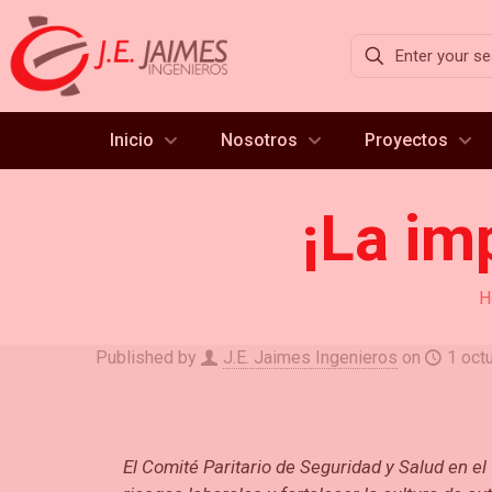
Inicio
Nosotros
Proyectos
¡La im
H
Published by
J.E. Jaimes Ingenieros
on
1 oct
El Comité Paritario de Seguridad y Salud en e