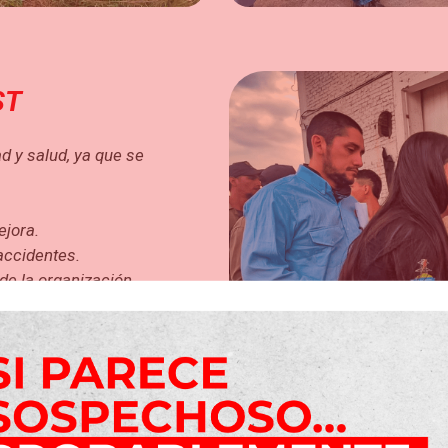
ST
d y salud, ya que se
ejora.
accidentes.
de la organización.
ctivo
ado aporta múltiples