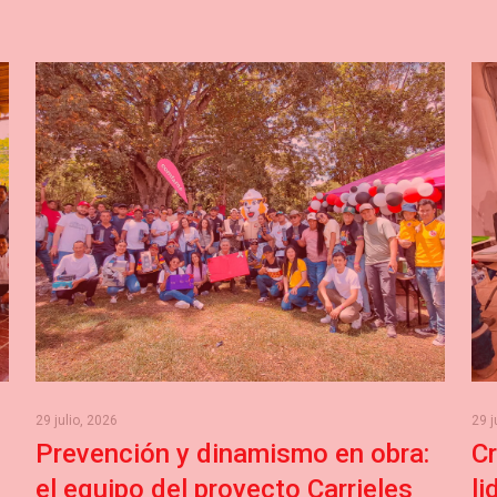
29 julio, 2026
29 j
Prevención y dinamismo en obra:
Cr
el equipo del proyecto Carrieles
l