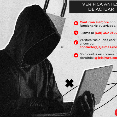
¡Estamos presentes en La
Expo2020 Dubai!
Conocimiento J.E.
C
Read more