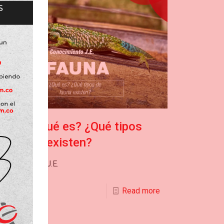
Fauna ¿Qué es? ¿Qué tipos
de fauna existen?
onocimiento J.E.
Read more