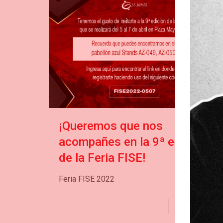
¡Queremos que nos
acompañes en la 9ª edición
de la Feria FISE!
Feria FISE 2022
Read more