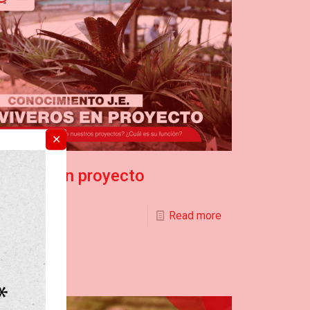
✕
Viveros en proyecto
Read more