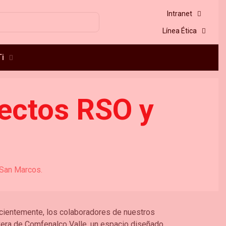
Intranet
Línea Ética
i
yectos RSO y
 San Marcos.
Recientemente, los colaboradores de nuestros
vera de Comfenalco Valle, un espacio diseñado