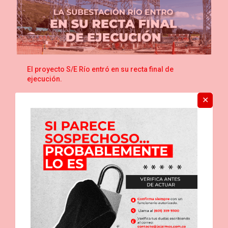
El proyecto S/E Río entró en su recta final de
ejecución.
✕
Read more